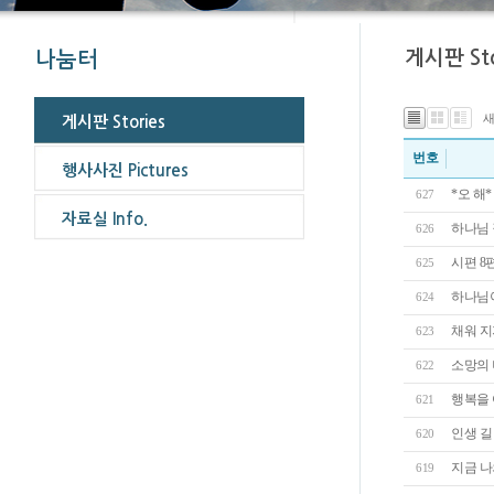
번호
*오 해*
627
하나님 
626
시편 8
625
하나님
624
채워 지
623
소망의
622
행복을 
621
인생 길 
620
지금 나
619