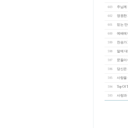
주님께 
603
영원한
602
믿는 만
601
예배에 
600
찬송가 
599
말에 대
598
문들아 
597
당신은 
596
사랑을 
595
Top Of T
594
사랑과
593