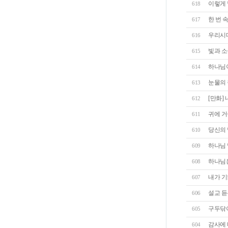
이렇게 
618
한 번 
617
우리시
616
빛과 
615
하나님
614
눈물의 
613
[만화]
612
귀에 거
611
당신의 
610
하나님 
609
하나님
608
내가 기
607
설교 듣
606
구두닦
605
감사에
604