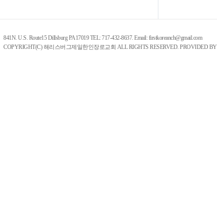
841N. U.S. Route15 Dillsburg PA17019 TEL: 717-432-8637. Email: firstkoreanch@gmail.com
COPYRIGHT(C) 해리스버그제일한인장로교회 ALL RIGHTS RESERVED. PROVIDED B