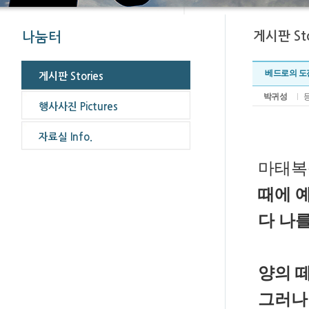
베드로의 도
박귀성
등