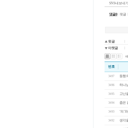
SNS내보내
댓글0
윗글
윗글
아랫글
번호
동행의
3497
하나님
3496
고난을
3495
좁은 길
3494
‘의’
3493
생각
3492