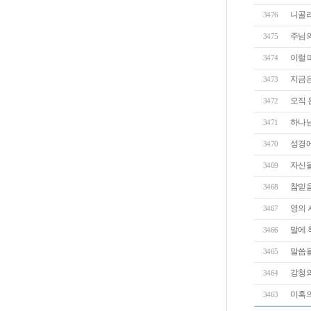
니골라
3476
주님의
3475
이럴 
3474
지금은
3473
오직 
3472
하나님
3471
성경에
3470
자신을
3469
참믿음
3468
영의 
3467
말에 
3466
말씀을
3465
강청의
3464
미혹
3463