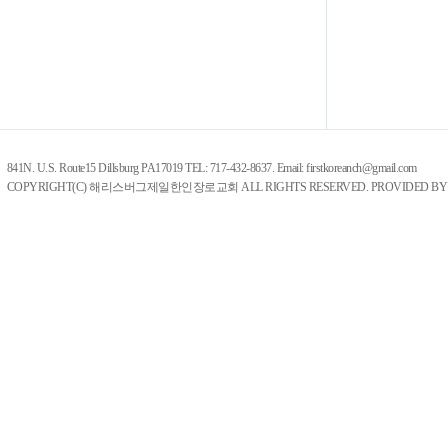
841N. U.S. Route15 Dillsburg PA17019 TEL: 717-432-8637. Email: firstkoreanch@gmail.com
COPYRIGHT(C) 해리스버그제일한인장로교회 ALL RIGHTS RESERVED. PROVIDED B