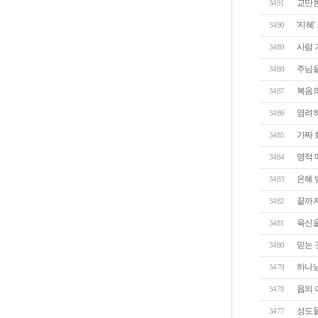
교만한
3491
'지혜'
3490
사람 
3489
주님을
3488
복음의
3487
염려하
3486
가짜
3485
영적 
3484
은혜 
3483
끝까지..
3482
육신을
3481
믿는 
3480
하나님
3479
욥의 
3478
성도들
3477