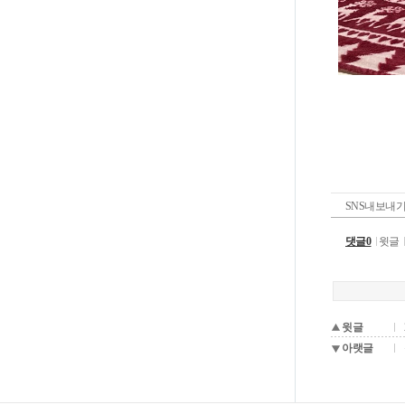
SNS내보내
댓글0
윗글
윗글
아랫글